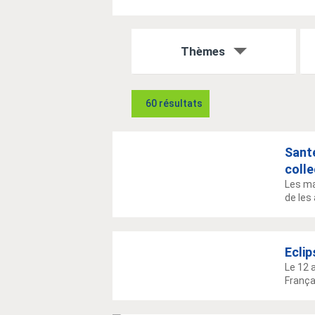
Thèmes
60 résultats
Santé
colle
Les ma
de les
Eclip
Le 12 
Françai