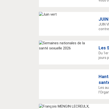
vous ou
JUIN 
JUIN V
contre
Les S
Du 1er
jours p
Hanta
sant
Les au
l’Organ