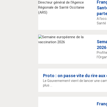
Fran
Sant
parte
A l’oc
Santé 
Semai
2026
Profit
l’Orga
Proto : on passe vite du rire au
Le Gouvernement vient de lancer une camp
plus ...
Fran