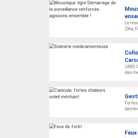
Moust
ense
Le mou
Zika, f
Coll
Carc
L’ARS 
des mé
Gesti
Fortes
destin
Feux 