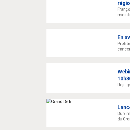
régio
Franço
ministr
En av
Profit
cancer
Webin
10h3
Rejoig
Lanc
Du 9 m
du Gra