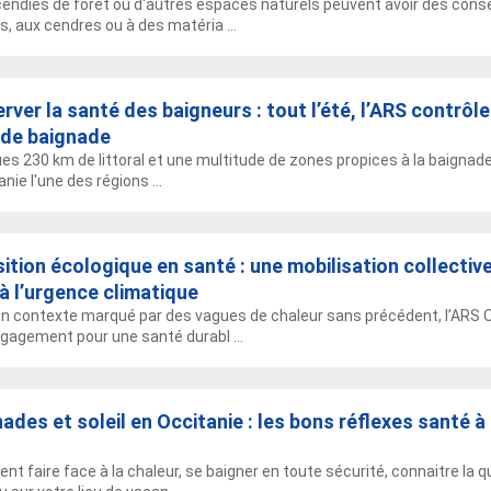
cendies de forêt ou d'autres espaces naturels peuvent avoir des consé
, aux cendres ou à des matéria ...
rver la santé des baigneurs : tout l’été, l’ARS contrôle
 de baignade
es 230 km de littoral et une multitude de zones propices à la baignade 
anie l'une des régions ...
ition écologique en santé : une mobilisation collectiv
à l’urgence climatique
n contexte marqué par des vagues de chaleur sans précédent, l’ARS O
ngagement pour une santé durabl ...
ades et soleil en Occitanie : les bons réflexes santé 
t faire face à la chaleur, se baigner en toute sécurité, connaitre la 