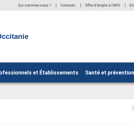
Qui sommes-nous ?
Contacts
Offre d'emploi à l'ARS
Em
ccitanie
ofessionnels et Établissements
Santé et préventio
s