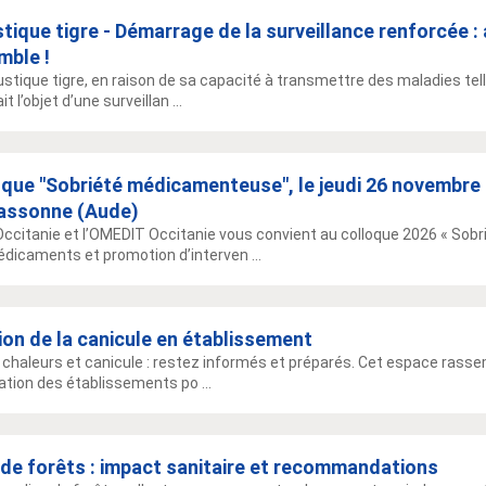
ique tigre - Démarrage de la surveillance renforcée :
mble !
stique tigre, en raison de sa capacité à transmettre des maladies tell
ait l’objet d’une surveillan ...
oque "Sobriété médicamenteuse", le jeudi 26 novembre
assonne (Aude)
Occitanie et l’OMEDIT Occitanie vous convient au colloque 2026 « So
dicaments et promotion d’interven ...
on de la canicule en établissement
 chaleurs et canicule : restez informés et préparés. Cet espace rasse
ation des établissements po ...
de forêts : impact sanitaire et recommandations