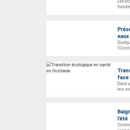
Les in
fumées
Prése
eaux
Quelqu
l'Occit
Trans
face 
Dans u
leur e
Baign
l'été
Commen