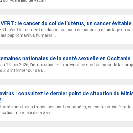
 sur votre lieu de vacan ...
VERT : le cancer du col de l’utérus, un cancer évitable
ERT, c’est le moment de donner un coup de pouce au dépistage du cance
 les papillomavirus humains ...
emaines nationales de la santé sexuelle en Occitanie
 au 14 juin 2026, l’information et la prévention sont au cœur de la cam
our s'informer sur sa s ...
virus : consultez le dernier point de situation du Mini
é
torités sanitaires françaises sont mobilisées, en coordination étroite
isation mondiale de la San ...