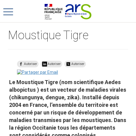
Aller
Aller
au
au
Ouvrir
menu
contenu
le
principal,
menu
Moustique Tigre
principal
Autoriser
Autoriser
Autoriser
Le Moustique Tigre (nom scientifique Aedes
albopictus ) est un vecteur de maladies virales
(chikungunya, dengue, zika). Installé depuis
2004 en France, l’ensemble du territoire est
concerné par un risque de développement de
maladies transmises par les moustiques. Dans
la région Occitanie tous les départements
sont considérés comme colonisés.