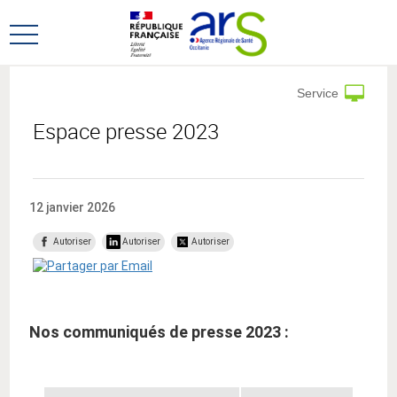
Aller
Aller
au
au
Ouvrir
menu
contenu
le
principal,
menu
Service
principal
Espace presse 2023
12 janvier 2026
Autoriser
Autoriser
Autoriser
Nos communiqués de presse 2023 :