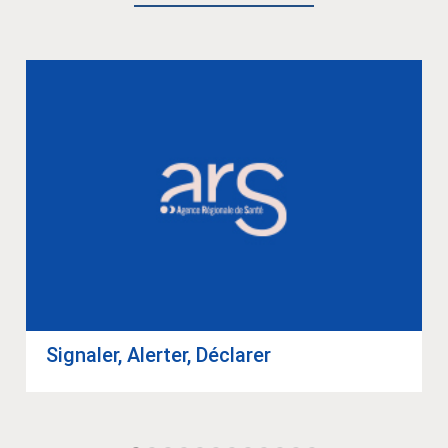
Signa­ler, Aler­ter, Décla­rer