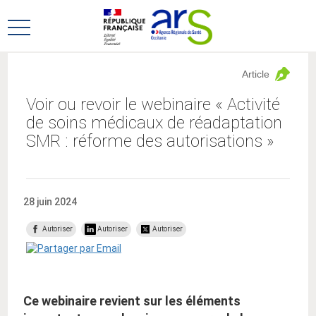
Aller
Aller
au
au
Ouvrir
menu
contenu
le
principal,
menu
Article
principal
Voir ou revoir le webinaire « Activité
de soins médicaux de réadaptation
SMR : réforme des autorisations »
28 juin 2024
Autoriser
Autoriser
Autoriser
Ce webinaire revient sur les éléments