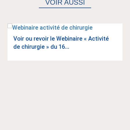
VOIR AUSSI
Voir ou revoir le Webi­naire « Acti­vité
de chi­rur­gie » du 16...