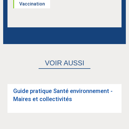
Vaccination
VOIR AUSSI
Guide pra­tique Santé envi­ron­ne­ment -
Maires et col­lec­ti­vi­tés