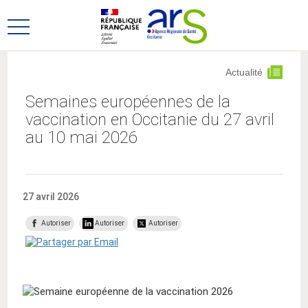
Aller
Aller
au
au
Ouvrir
menu
contenu
le
principal,
menu
Actualité
principal
Semaines européennes de la
vaccination en Occitanie du 27 avril
au 10 mai 2026
27 avril 2026
Autoriser
Autoriser
Autoriser