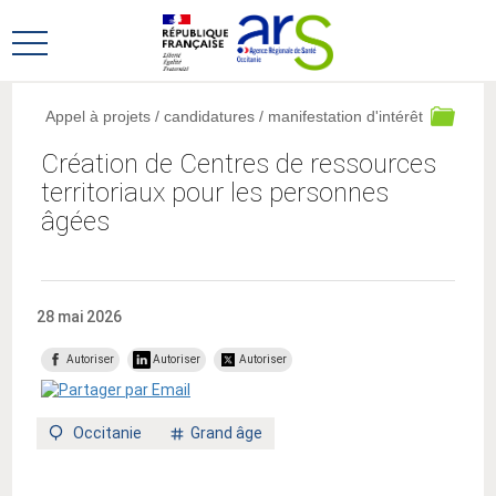
Aller
Aller
au
au
Ouvrir
menu
contenu
le
principal,
menu
Appel à projets / candidatures / manifestation d'intérêt
principal
Création de Centres de ressources
territoriaux pour les personnes
âgées
28 mai 2026
Autoriser
Autoriser
Autoriser
Territoire
Mot
Occitanie
Grand âge
:
clé
: