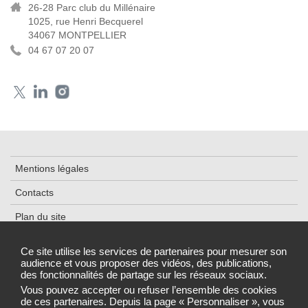
26-28 Parc club du Millénaire
1025, rue Henri Becquerel
34067 MONTPELLIER
04 67 07 20 07
Mentions légales
Contacts
Plan du site
Accessibilité
Ce site utilise les services de partenaires pour mesurer son
audience et vous proposer des vidéos, des publications,
Cookies et traceurs
des fonctionnalités de partage sur les réseaux sociaux.
Gestion des cookies
Vous pouvez accepter ou refuser l’ensemble des cookies
de ces partenaires. Depuis la page « Personnaliser », vous