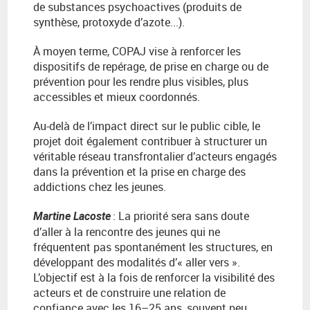
de substances psychoactives (produits de
synthèse, protoxyde d’azote...).
À moyen terme, COPAJ vise à renforcer les
dispositifs de repérage, de prise en charge ou de
prévention pour les rendre plus visibles, plus
accessibles et mieux coordonnés.
Au-delà de l’impact direct sur le public cible, le
projet doit également contribuer à structurer un
véritable réseau transfrontalier d’acteurs engagés
dans la prévention et la prise en charge des
addictions chez les jeunes.
:
La priorit
é
sera sans doute
Martine Lacoste
d
’
aller
à
la rencontre des jeunes qui ne
fr
é
quentent pas spontan
é
ment les structures, en
d
é
veloppant des modalit
é
s d
’«
aller vers
»
.
L
’
objectif est
à
la fois de renforcer la visibilit
é
des
acteurs et de construire une relation de
confiance avec les 16
–
25 ans, souvent peu