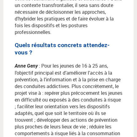
un contexte transfrontalier, il sera sans doute
nécessaire de décloisonner les approches,
d’hybrider les pratiques et de faire évoluer à la
fois les dispositifs et les postures
professionnelles.
Quels résultats concrets attendez-
vous ?
:
Pour les jeunes de 16
à
25 ans,
Anne Geny
l
’
objectif principal est d
’
am
é
liorer l
’
acc
è
s
à
la
pr
é
vention,
à
l
’
information et
à
la prise en charge
des conduites addictives.
Plus concr
è
tement, le
projet vise
à
: rep
é
rer plus pr
é
cocement les jeunes
en difficult
é
ou expos
é
s
à
des conduites
à
risque
; faciliter leur orientation vers les dispositifs
adapt
é
s, quel que soit le territoire o
ù
ils se
trouvent ; d
é
velopper des actions de pr
é
vention
plus proches de leurs lieux de vie ; r
é
duire les
comportements
à
risque liés à la consommation