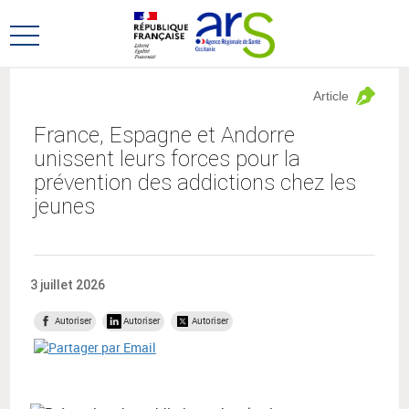
Aller
Aller
au
au
Ouvrir
menu
contenu
le
principal,
menu
Article
principal
France, Espagne et Andorre
unissent leurs forces pour la
prévention des addictions chez les
jeunes
3 juillet 2026
Autoriser
Autoriser
Autoriser