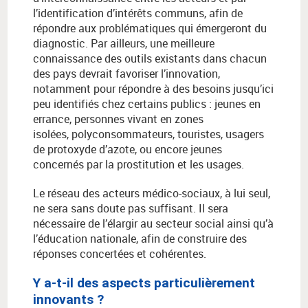
l
’
identification d
’
int
é
r
ê
ts communs, afin de
r
é
pondre aux probl
é
matiques qui
é
mergeront du
diagnostic. Par ailleurs, une meilleure
connaissance des outils existants dans chacun
des pays devrait favoriser l
’
innovation,
notamment pour r
é
pondre
à
des besoins jusqu
’
ici
peu identifi
é
s chez certains publics : jeunes en
errance, personnes vivant en zones
isol
é
es,
polyconsommateurs, touristes, usagers
de protoxyde d
’
azote, ou encore jeunes
concernés par la prostitution et les usages.
Le réseau des acteurs médico-sociaux, à lui seul,
ne sera sans doute pas suffisant. Il sera
nécessaire de l’élargir au secteur social ainsi qu’à
l’éducation nationale, afin de construire des
réponses concertées et cohérentes.
Y a-t-il des aspects particulièrement
innovants ?