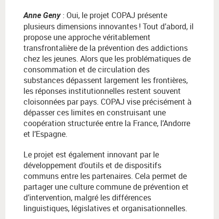
:
Oui, le projet COPAJ pr
é
sente
Anne Geny
plusieurs dimensions innovantes
!
Tout d
’
abord, il
propose une approche v
é
ritablement
transfrontali
è
re de la pr
é
vention des addictions
chez les jeunes. Alors que les probl
é
matiques de
consommation et de circulation des
substances
d
é
passent largement les fronti
è
res,
les r
é
ponses institutionnelles restent souvent
cloisonn
é
es par pays. COPAJ vise pr
é
cis
é
ment
à
d
é
passer ces limites en construisant une
coop
é
ration structur
é
e entre la France, l
’
Andorre
et l
’
Espagne.
Le projet est également innovant par le
développement d’outils et de dispositifs
communs entre les partenaires. Cela permet de
partager une culture commune de prévention et
d’intervention, malgré les différences
linguistiques, législatives et organisationnelles.