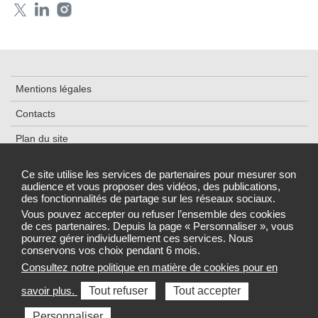
Mentions légales
Contacts
Plan du site
Accessibilité
Ce site utilise les services de partenaires pour mesurer son
audience et vous proposer des vidéos, des publications,
Cookies et traceurs
des fonctionnalités de partage sur les réseaux sociaux.
Gestion des cookies
Vous pouvez accepter ou refuser l’ensemble des cookies
de ces partenaires. Depuis la page « Personnaliser », vous
pourrez gérer individuellement ces services. Nous
conservons vos choix pendant 6 mois.
Consultez notre politique en matière de cookies pour en
Sélectionnez une région pour accéder au site de votre Agence
savoir plus.
Tout refuser
Tout accepter
régionale de santé
Personnaliser