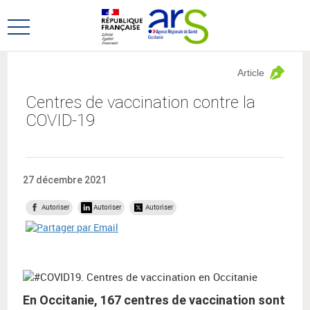
Aller
Aller
au
au
Ouvrir
menu
contenu
le
principal,
menu
Article
principal
Centres de vaccination contre la
COVID-19
27 décembre 2021
Autoriser
Autoriser
Autoriser
En Occitanie, 167 centres de vaccination sont