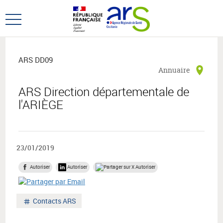
Aller
Aller
au
au
Ouvrir
menu
contenu
le
principal,
menu
principal
ARS DD09
Annuaire
ARS Direction départementale de
l'ARIÈGE
23/01/2019
Autoriser
Autoriser
Autoriser
Mot
Contacts ARS
clé
: