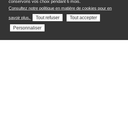
conservons vos choix pendant 6 mois.
ARS Occitanie
Consultez notre politique en matière de cookies pour en
savoir plus.
Tout refuser
Tout accepter
26-28 Parc club du Millénaire
1025, rue Henri Becquerel
Personnaliser
34067 MONTPELLIER
04 67 07 20 07
Mentions légales
Contacts
Plan du site
Accessibilité
Cookies et traceurs