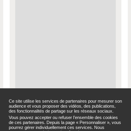
Ce site utilise les services de partenaires pour mesurer son
Leaflet
|
© MapTiler
©
OpenStreetMap
contributors
audience et vous proposer des vidéos, des publications,
des fonctionnalités de partage sur les réseaux sociaux.
Vous pouvez accepter ou refuser l’ensemble des cookies
NOUS CONTACTER
de ces partenaires. Depuis la page « Personnaliser », vous
pourrez gérer individuellement ces services. Nous