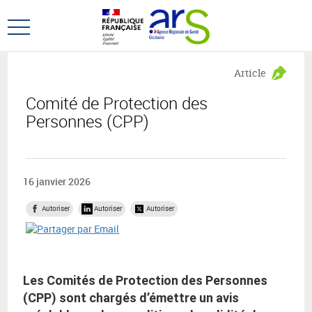
Aller
Aller
au
au
Ouvrir
menu
contenu
le
principal,
menu
Article
principal
Comité de Protection des
Personnes (CPP)
16 janvier 2026
Autoriser
Autoriser
Autoriser
Les Comités de Protection des Personnes
(CPP) sont chargés d’émettre un avis