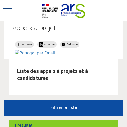
Aller
Aller
au
au
Ouvrir
menu
contenu
le
principal,
menu
Appels à projet
principal
Autoriser
Autoriser
Autoriser
Liste des appels à projets et à
candidatures
Filtrer la liste
1 résultat